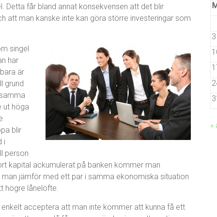
l. Detta får bland annat konsekvensen att det blir
och att man kanske inte kan göra större investeringar som
3
som singel
1
an har
1
 bara är
2
ll grund
ensamma
3
ge ut höga
e
« 
pa blir
 i
ll person
tort kapital ackumulerat på banken kommer man
. Om man jämför med ett par i samma ekonomiska situation
t högre lånelöfte.
 enkelt acceptera att man inte kommer att kunna få ett