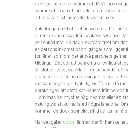
exempel att det är svårare att få lån som singe
svårare att köpa ett hus eller större boende, 
att renovera sitt hem eller köpa en ny bil.
Anledningarna till att det är svårare att få lån 
är rent ekonomiska, från bankens synvinkel. M
helt enkelt inte lika god kreditvärdighet om det
en persons inkomst och tillgångar som ligger ti
för lånet, som om det är två personers gem
tillgångar. Det gör att bankerna är ovilliga att 
lånelöften, vilket självklart i sin tur betyder att d
bostäder som är inom en singels budget att kö
markant begränsat. Naturligtvis får man ta med
beräkningen att detta kan variera från person ti
– om man har mycket hög inkomst eller ett s
naturligtvis att kunna få ett högre lånelöfte
kommer de dock sannolikt alltid att kunna få et
När det gäller
bolån
får man därför kanske helt