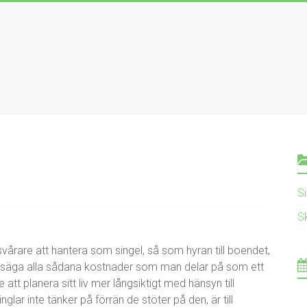
S
S
årare att hantera som singel, så som hyran till boendet,
ll säga alla sådana kostnader som man delar på som ett
tt planera sitt liv mer långsiktigt med hänsyn till
glar inte tänker på förrän de stöter på den, är till