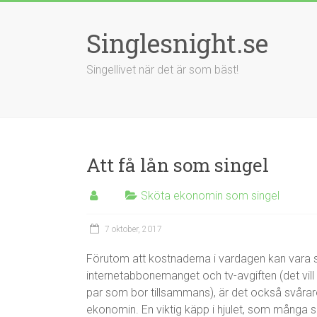
Singlesnight.se
Singellivet när det är som bäst!
Att få lån som singel
Sköta ekonomin som singel
7 oktober, 2017
Förutom att kostnaderna i vardagen kan vara sv
internetabbonemanget och tv-avgiften (det vi
par som bor tillsammans), är det också svårare a
ekonomin. En viktig käpp i hjulet, som många sin