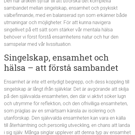
Den här artikeln syftar till att utforska det komplexa
sambandet mellan singelskap, ensamhet och psykiskt
välbefinnande, med en balanserad syn som erkänner både
utmaningar och möjligheter. För att kunna navigera
singellivet på ett sätt som stärker vår mentala hälsa
behöver vi först förstå ensamhetens natur och hur den
samspelar med vår livssituation.
Singelskap, ensamhet och
hälsa – att förstå sambandet
Ensamhet är inte ett entydigt begrepp, och dess koppling till
singelskap är långt ifrån självklar. Det är avgörande att skilja
på den självvalda ensamheten, den där vi aktivt söker lugn
och utrymme för reflektion, och den ofrivilliga ensamheten,
som präglas av en smärtsam känsla av isolering och
utanförskap. Den självvalda ensamheten kan vara en källa
till återhämtning och personlig utveckling, en chans att landa
i sig själv. Många singlar upplever att denna typ av ensamhet