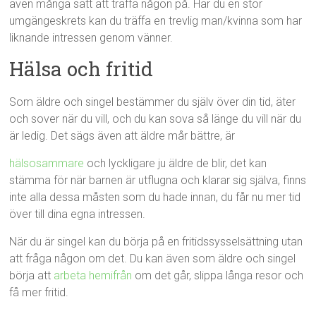
även många sätt att träffa någon på. Har du en stor
umgängeskrets kan du träffa en trevlig man/kvinna som har
liknande intressen genom vänner.
Hälsa och fritid
Som äldre och singel bestämmer du själv över din tid, äter
och sover när du vill, och du kan sova så länge du vill när du
är ledig. Det sägs även att äldre mår bättre, är
hälsosammare
och lyckligare ju äldre de blir, det kan
stämma för när barnen är utflugna och klarar sig själva, finns
inte alla dessa måsten som du hade innan, du får nu mer tid
över till dina egna intressen.
När du är singel kan du börja på en fritidssysselsättning utan
att fråga någon om det. Du kan även som äldre och singel
börja att
arbeta hemifrån
om det går, slippa långa resor och
få mer fritid.