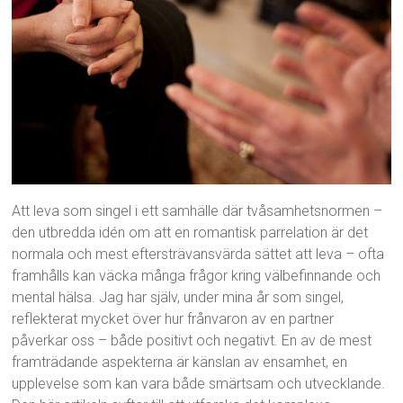
Att leva som singel i ett samhälle där tvåsamhetsnormen –
den utbredda idén om att en romantisk parrelation är det
normala och mest eftersträvansvärda sättet att leva – ofta
framhålls kan väcka många frågor kring välbefinnande och
mental hälsa. Jag har själv, under mina år som singel,
reflekterat mycket över hur frånvaron av en partner
påverkar oss – både positivt och negativt. En av de mest
framträdande aspekterna är känslan av ensamhet, en
upplevelse som kan vara både smärtsam och utvecklande.