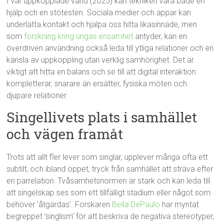
I vår uppkopplade värld (2025) kan tekniken vara både en
hjälp och en stötesten. Sociala medier och appar kan
underlätta kontakt och hjälpa oss hitta likasinnade, men
som
forskning kring ungas ensamhet
antyder, kan en
överdriven användning också leda till ytliga relationer och en
känsla av uppkoppling utan verklig samhörighet. Det är
viktigt att hitta en balans och se till att digital interaktion
kompletterar, snarare än ersätter, fysiska möten och
djupare relationer.
Singellivets plats i samhället
och vägen framåt
Trots att allt fler lever som singlar, upplever många ofta ett
subtilt, och ibland öppet, tryck från samhället att sträva efter
en parrelation. Tvåsamhetsnormen är stark och kan leda till
att singelskap ses som ett tillfälligt stadium eller något som
behöver ’åtgärdas’. Forskaren
Bella DePaulo
har myntat
begreppet ’singlism’ för att beskriva de negativa stereotyper,