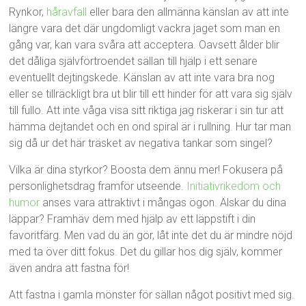
Rynkor,
håravfall
eller bara den allmänna känslan av att inte
längre vara det där ungdomligt vackra jaget som man en
gång var, kan vara svåra att acceptera. Oavsett ålder blir
det dåliga självförtroendet sällan till hjälp i ett senare
eventuellt dejtingskede. Känslan av att inte vara bra nog
eller se tillräckligt bra ut blir till ett hinder för att vara sig själv
till fullo. Att inte våga visa sitt riktiga jag riskerar i sin tur att
hämma dejtandet och en ond spiral är i rullning. Hur tar man
sig då ur det här träsket av negativa tankar som singel?
Vilka är dina styrkor? Boosta dem ännu mer! Fokusera på
personlighetsdrag framför utseende.
Initiativrikedom och
humor
anses vara attraktivt i mångas ögon. Älskar du dina
läppar? Framhäv dem med hjälp av ett läppstift i din
favoritfärg. Men vad du än gör, låt inte det du är mindre nöjd
med ta över ditt fokus. Det du gillar hos dig själv, kommer
även andra att fastna för!
Att fastna i gamla mönster för sällan något positivt med sig.