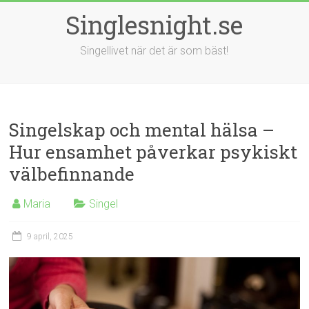
Singlesnight.se
Singellivet när det är som bäst!
Singelskap och mental hälsa –
Hur ensamhet påverkar psykiskt
välbefinnande
Maria
Singel
9 april, 2025