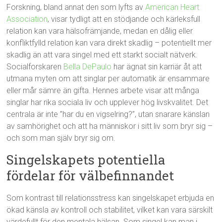
Forskning, bland annat den som lyfts av
American Heart
Association
, visar tydligt att en stödjande och kärleksfull
relation kan vara hälsofrämjande, medan en dålig eller
konfliktfylld relation kan vara direkt skadlig – potentiellt mer
skadlig än att vara singel med ett starkt socialt nätverk.
Socialforskaren
Bella DePaulo
har ägnat sin karriär åt att
utmana myten om att singlar per automatik är ensammare
eller mår sämre än gifta. Hennes arbete visar att många
singlar har rika sociala liv och upplever hög livskvalitet. Det
centrala är inte ”har du en vigselring?”, utan snarare känslan
av samhörighet och att ha människor i sitt liv som bryr sig –
och som man själv bryr sig om.
Singelskapets potentiella
fördelar för välbefinnandet
Som kontrast till relationsstress kan singelskapet erbjuda en
ökad känsla av kontroll och stabilitet, vilket kan vara särskilt
värdefullt för den mentala hälsan. Som singel kan man i