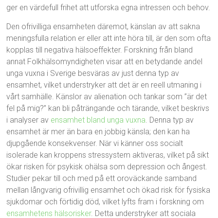
ger en värdefull frihet att utforska egna intressen och behov.
Den ofrivilliga ensamheten däremot, känslan av att sakna
meningsfulla relation er eller att inte höra till, är den som ofta
kopplas till negativa hälsoeffekter. Forskning från bland
annat Folkhälsomyndigheten visar att en betydande andel
unga vuxna i Sverige besväras av just denna typ av
ensamhet, vilket understryker att det är en reell utmaning i
vårt samhälle. Känslor av alienation och tankar som ”är det
fel på mig?” kan bli påträngande och tärande, vilket beskrivs
i analyser av
ensamhet bland unga vuxna
. Denna typ av
ensamhet är mer än bara en jobbig känsla; den kan ha
djupgående konsekvenser. När vi känner oss socialt
isolerade kan kroppens stressystem aktiveras, vilket på sikt
ökar risken för psykisk ohälsa som depression och ångest.
Studier pekar till och med på ett oroväckande samband
mellan långvarig ofrivillig ensamhet och ökad risk för fysiska
sjukdomar och förtidig död, vilket lyfts fram i forskning om
ensamhetens hälsorisker
. Detta understryker att sociala