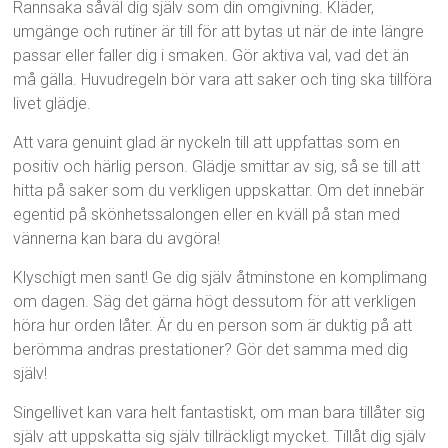
Rannsaka såväl dig själv som din omgivning. Kläder,
umgänge och rutiner är till för att bytas ut när de inte längre
passar eller faller dig i smaken. Gör aktiva val, vad det än
må gälla. Huvudregeln bör vara att saker och ting ska tillföra
livet glädje.
Att vara genuint glad är nyckeln till att uppfattas som en
positiv och härlig person. Glädje smittar av sig, så se till att
hitta på saker som du verkligen uppskattar. Om det innebär
egentid på skönhetssalongen eller en kväll på stan med
vännerna kan bara du avgöra!
Klyschigt men sant! Ge dig själv åtminstone en komplimang
om dagen. Säg det gärna högt dessutom för att verkligen
höra hur orden låter. Är du en person som är duktig på att
berömma andras prestationer? Gör det samma med dig
själv!
Singellivet kan vara helt fantastiskt, om man bara tillåter sig
själv att uppskatta sig själv tillräckligt mycket. Tillåt dig själv