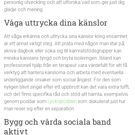
personlig utveckling och att utforska vad som ger just dig
glädje och mening.
Våga uttrycka dina känslor
Att våga erkänna och uttrycka sina känslor kring ensamhet
är ett annat viktigt steg. Att prata med någon man litar på,
skriva dagbok eller söka sig till kamratstödsgrupper kan
minska känslans tyngd och bryta isoleringen. Ibland kan
professionell hjälp från en terapeut vara värdefullt för att få
verktyg att hantera känslorna och arbeta med eventuella
underliggande orsaker som social ångest. För den som
nyligen blivit singel efter ett uppbrott kan det vara extra tufft,
och det finns specifika råd och stöd att hämta, exempelvis
genom poddar som
Lyckopodden
som diskuterat just hur
man reser sig efter en separation.
Bygg och vårda sociala band
aktivt