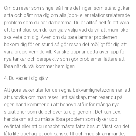
Om du reser som singel så finns det ingen som ständigt kan
sitta och påminna dig om alla jobb- eller relationsrelaterade
problem som du har därhemma. Du är alltså helt fri att vara
ett tomt blad och du kan själv välja vad du vill att människor
ska veta om dig. Även om du bara lämnar problemen
bakom dig för en stund så gör resan det möjligt för dig att
vara precis vem du vill. Kanske öppnar detta även upp för
nya tankar och perspektiv som gör problemen lättare att
lösa när du väl kommer hem igen.
4. Du växer i dig själv
Att göra saker utanför den egna bekvämlighetszonen är lätt
att undvika om man reser i ett sällskap, men reser du på
egen hand kommer du att behöva stå inför många nya
situationer som du behöver ta dig igenom. Det kan t.ex.
handla om att du måste lösa problem som dyker upp
oväntat eller att du snabbt måste fatta beslut. Visst kan det
låta lite obehagligt och kanske till och med skrämmande,