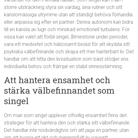
större utsträckning styra sin vardag, sina rutiner och sitt
känslomässiga utrymme utan att ständigt behöva förhandla
eller anpassa sig efter en partner. Denna autonomi kan bidra
till en känsla av lugn och minskad emotionell turbulens. För
vissa kan valet att förbli singel, åtminstone under perioder,
vara ett medvetet och hälsosamt beslut för att skydda sitt
psykiska välbefinnande och skapa ett mer hanterbart liv. Det
handlar om att hitta den livssituation som bäst stödjer ens
individuella behov och främjar en stabil sinnesstämning.
Att hantera ensamhet och
stärka välbefinnandet som
singel
Om man som singel upplever ofrivillig ensamhet finns det
strategier för att hantera den och stärka sitt välbefinnande.
Det handlar inte nödvändigtvis om att jaga en partner, utan
om att bygga ett rikt och meningsfullt liv oavsett