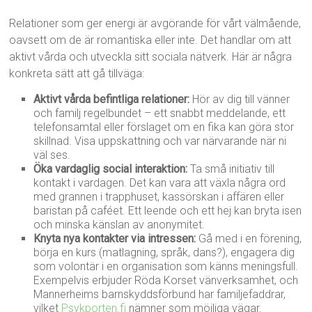
Relationer som ger energi är avgörande för vårt välmående,
oavsett om de är romantiska eller inte. Det handlar om att
aktivt vårda och utveckla sitt sociala nätverk. Här är några
konkreta sätt att gå tillväga:
Aktivt vårda befintliga relationer:
Hör av dig till vänner
och familj regelbundet – ett snabbt meddelande, ett
telefonsamtal eller förslaget om en fika kan göra stor
skillnad. Visa uppskattning och var närvarande när ni
väl ses.
Öka vardaglig social interaktion:
Ta små initiativ till
kontakt i vardagen. Det kan vara att växla några ord
med grannen i trapphuset, kassörskan i affären eller
baristan på caféet. Ett leende och ett hej kan bryta isen
och minska känslan av anonymitet.
Knyta nya kontakter via intressen:
Gå med i en förening,
börja en kurs (matlagning, språk, dans?), engagera dig
som volontär i en organisation som känns meningsfull.
Exempelvis erbjuder Röda Korset vänverksamhet, och
Mannerheims barnskyddsförbund har familjefaddrar,
vilket
Psykporten.fi
nämner som möjliga vägar.