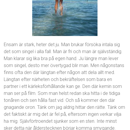
Ensam är stark, heter det ju. Man brukar försöka intala sig
det som singel i alla fall. Man är fri och man är självständig.
Man klarar sig lika bra på egen hand. Ju längre man lever
som singel, desto mer övertygad blir man. Men någonstans
finns ofta den där längtan efter någon att dela allt med.
Längtan efter närheten och bekräftelsen som bara en
partner i ett kärleksförhållande kan ge. Den där kemin som
man ser på film. Som man helst redan ska hitta i de tidiga
tonåren och sen hålla fast vid. Och så kommer den där
gnagande oron. Tänk om jag aldrig hittar den rätte. Tänk om
det faktiskt är mig det är fel på, eftersom ingen verkar vilja
ha mig. Självförtroendet sjunker som en sten. Inte minst
sker detta när ålderstecknen börjar komma smygande.