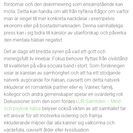
fördomar och den diskriminering som ensamstående kan
möta. Detta kan handla om allt från nyfikna frågor om varför
man är singel till mer konkreta nackdelar i exempelvis
ekonomi eller på bostadsmarknaden. Denna samhälleliga
press kan i sig bidra till känslor av utanförskap och påverka
den mentala hälsan negativt.
Det är dags att bredda synen på vad ett gott och
meningsfullt liv innebär. Fokus behöver flyttas från civilstånd
till kvaliteten på våra sociala band i stort. Som forskningen
visar är känslan av samhörighet och att ha ett stödjande
nätverk avgörande för hälsan, oavsett om detta nätverk
inkluderar en romantisk partner eller ej. Vänner, familj,
kollegor och andra gemenskaper spelar en ovärderlig roll.
Diskussioner som den som fördes i
UR Samtiden – Mind
och psykisk hälsa
belyser också vikten av att samhället tar
ett ansvar för att motverka isolering och främja
inkluderande miljöer där alla känner sig välkomna och
värdefulla, oavsett ålder eller livssituation.