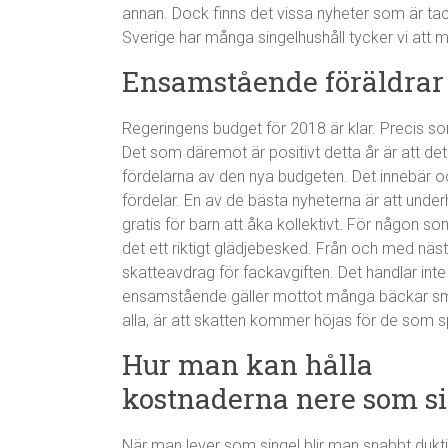
annan. Dock finns det vissa nyheter som är ta
Sverige har många singelhushåll tycker vi att 
Ensamstående föräldrar
Regeringens budget för 2018 är klar. Precis som
Det som däremot är positivt detta år är att d
fördelarna av den nya budgeten. Det innebär oc
fördelar. En av de bästa nyheterna är att under
gratis för barn att åka kollektivt. För någon so
det ett riktigt glädjebesked. Från och med nä
skatteavdrag för fackavgiften. Det handlar i
ensamstående gäller mottot många bäckar små.
alla, är att skatten kommer höjas för de som sp
Hur man kan hålla
kostnaderna nere som s
När man lever som singel blir man snabbt dukti