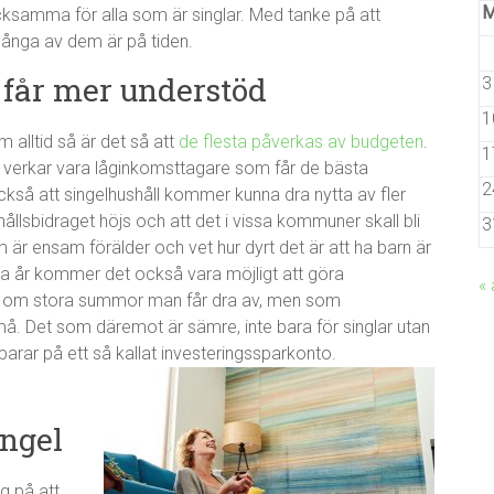
cksamma för alla som är singlar. Med tanke på att
många av dem är på tiden.
 får mer understöd
3
1
 alltid så är det så att
de flesta påverkas av budgeten
.
1
et verkar vara låginkomsttagare som får de bästa
2
kså att singelhushåll kommer kunna dra nytta av fler
hållsbidraget höjs och att det i vissa kommuner skall bli
3
m är ensam förälder och vet hur dyrt det är att ha barn är
sta år kommer det också vara möjligt att göra
« 
nte om stora summor man får dra av, men som
 Det som däremot är sämre, inte bara för singlar utan
arar på ett så kallat investeringssparkonto.
ingel
g på att