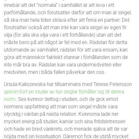
innebär att det ”normala” i samhället är att leva i ett
parförhållande, och förutsätter därför att om man är singel,
så ska man hela tiden sträva efter att finna en partner. Det
förutsätter också att man inte kan vara singel av egen fri
vilja (för alla ska vilja vara i ett förhållande) utan att det
måste bero på att något är fel med en. Rädslan för detta
utdömande av samhället, rädslan för att vara ensam, kan
göra att människor faktiskt stannar i förhållanden som de
inte mår bra av. Rädslan kan vara undermedveten eller
medveten, men i båda fallen påverkar den oss.
Ursula Kaliszewska har tillsammans med Terese Petersson
genomfört en studie av hur singlar förhåller sig till denna
norm
. Sex kvinnor deltog i studien, och de gick emot
normens uppfattning att man som singel måste vara
olycklig i väntan på nästa relation. Kvinnorna lade ner
mycket energi på studier, karriär och sina fritidsintressen
och hade en bred vänkrets, och menade själva att de var
nöjda med sin livssituation. Däremot fick de utstå mycket