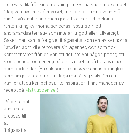
indirekt kritik från sin omgivning. En kvinna sade till exempel
”Jag vantrivs inte så mycket, men det gör mina vänner åt
mig”. Tvåsamhetsnormen gör att vänner och bekanta
runtomkring kvinnorna ser deras livsstil som ett
andrahandsalternativ som inte är fullgott eller fullvärdigt.
Saker man kan ta för givet ifrågasätts, som en av kvinnorna
i studien som ville renovera sin lägenhet, och som fick
kommentaren från en vän att det inte var någon poäng att
slösa pengar och energi på det när det ändå bara var hon
som bodde där. (En sak som ibland
kan
kännas poänglös
som singel är däremot att laga mat åt sig själv. Om du
känner att du kan behöva lite inspiration, finns mängder av
recept på
Matklubben.se
.)
På detta sätt
kan singlar
pressas till
att
ifrågasätta