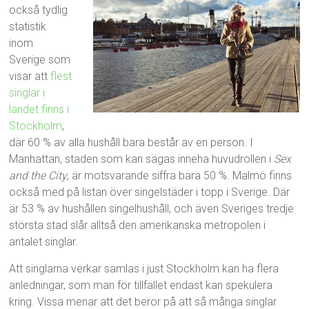
också tydlig
statistik
inom
Sverige som
visar att
flest
singlar i
landet finns i
Stockholm
,
där 60 % av alla hushåll bara består av en person. I
Manhattan, staden som kan sägas inneha huvudrollen i
Sex
and the City
, är motsvarande siffra bara 50 %. Malmö finns
också med på listan över singelstäder i topp i Sverige. Där
är 53 % av hushållen singelhushåll, och även Sveriges tredje
största stad slår alltså den amerikanska metropolen i
antalet singlar.
Att singlarna verkar samlas i just Stockholm kan ha flera
anledningar, som man för tillfället endast kan spekulera
kring. Vissa menar att det beror på att så många singlar