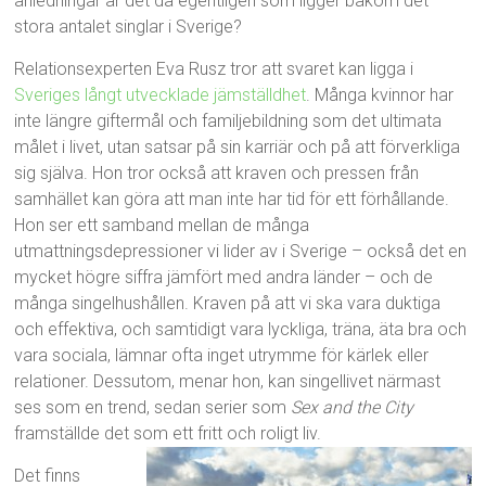
anledningar är det då egentligen som ligger bakom det
stora antalet singlar i Sverige?
Relationsexperten Eva Rusz tror att svaret kan ligga i
Sveriges långt utvecklade jämställdhet
. Många kvinnor har
inte längre giftermål och familjebildning som det ultimata
målet i livet, utan satsar på sin karriär och på att förverkliga
sig själva. Hon tror också att kraven och pressen från
samhället kan göra att man inte har tid för ett förhållande.
Hon ser ett samband mellan de många
utmattningsdepressioner vi lider av i Sverige – också det en
mycket högre siffra jämfört med andra länder – och de
många singelhushållen. Kraven på att vi ska vara duktiga
och effektiva, och samtidigt vara lyckliga, träna, äta bra och
vara sociala, lämnar ofta inget utrymme för kärlek eller
relationer. Dessutom, menar hon, kan singellivet närmast
ses som en trend, sedan serier som
Sex and the City
framställde det som ett fritt och roligt liv.
Det finns